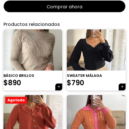
Comprar ahora
Productos relacionados
×
BÁSICO BRILLOS
SWEATER MÁLAGA
$
890
$
790
Agotado
Tu carrito está vacío.
Agregá un producto y aparecerá acá
automáticamente.