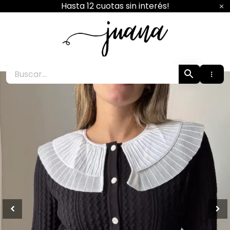
Ir
Hasta 12 cuotas sin interés!
al
contenido
Juana Boutique