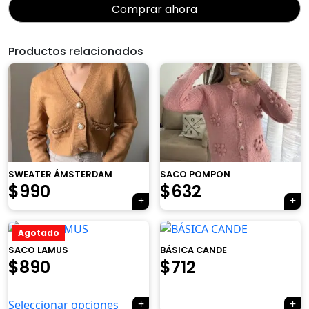
Comprar ahora
Productos relacionados
×
SWEATER ÁMSTERDAM
SACO POMPON
El
El
$
990
$
632
precio
precio
Tu carrito está vacío.
Agotado
Agregá un producto y aparecerá acá
original
actual
automáticamente.
SACO LAMUS
BÁSICA CANDE
era:
es:
El
El
$
890
$
712
$790.
$632.
precio
precio
Seleccionar opciones