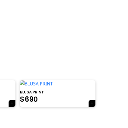
×
Tu carrito está vacío.
Agregá un producto y aparecerá acá
automáticamente.
BLUSA PRINT
$
690