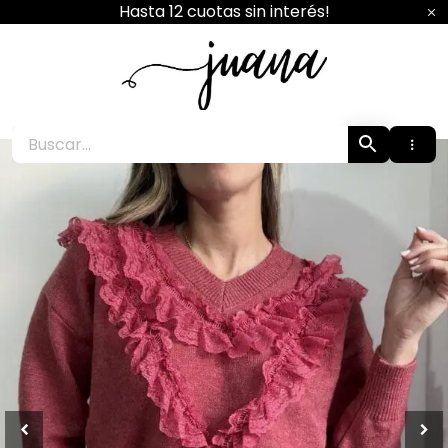
Ir
Hasta 12 cuotas sin interés!
al
contenido
Juana Boutique