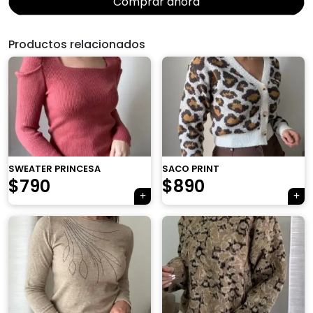
era:
es:
Comprar ahora
$1.090.
$790.
Productos relacionados
×
SWEATER PRINCESA
SACO PRINT
$
790
$
890
Tu carrito está vacío.
Agregá un producto y aparecerá acá
automáticamente.