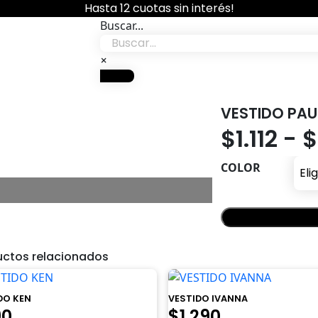
Hasta 12 cuotas sin interés!
Buscar...
Boutique
×
VESTIDO PAU
$
1.112
-
$
COLOR
uctos relacionados
DO KEN
VESTIDO IVANNA
El
El
El
90
$
1.290