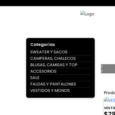
Ir
al
contenido
Juana 
Categorías
SWEATER Y SACOS
CAMPERAS, CHALECOS
BLUSAS, CAMISAS Y TOP
ACCESORIOS
SALE
FALDAS Y PANTALONES
VESTIDOS Y MONOS
Prod
VESTI
El
$
7