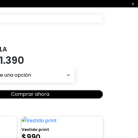
LA
Rango
1.390
de
precios:
Comprar ahora
desde
$1.112
hasta
Vestido print
$
990