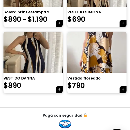
×
Solera print estampa 2
VESTIDO SIMONA
Rango
El
El
$
890
-
$
1.190
$
690
de
precio
precio
precios:
original
actual
desde
era:
es:
Tu carrito está vacío.
$890
$890.
$690.
Agregá un producto y aparecerá acá
automáticamente.
hasta
VESTIDO DANNA
Vestido floreado
$1.190
El
El
$
890
$
790
precio
precio
original
actual
Navegación
era:
es:
Pagá con seguridad
de
$1.090.
$790.
entradas