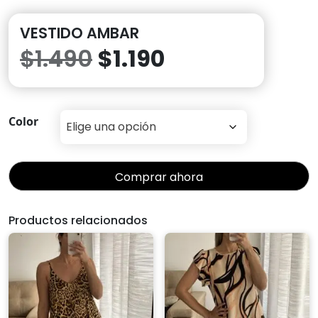
VESTIDO AMBAR
El
El
$
1.490
$
1.190
precio
precio
original
actual
Color
era:
es:
Comprar ahora
$1.490.
$1.190.
Productos relacionados