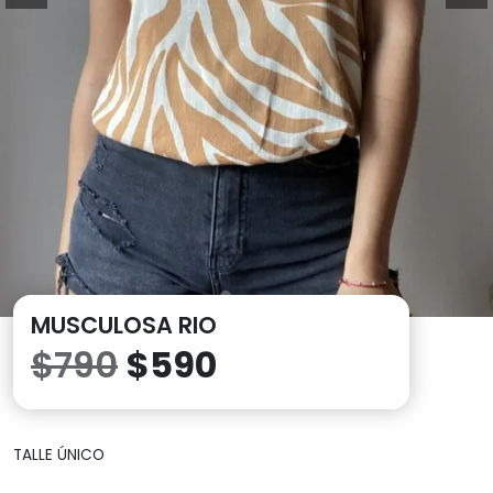
MUSCULOSA RIO
El
El
$
790
$
590
precio
precio
TALLE ÚNICO
original
actual