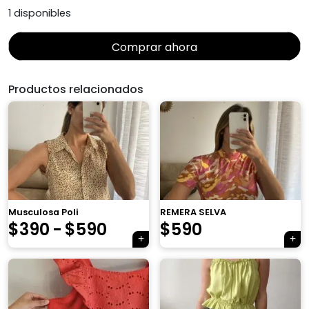
era:
es:
1 disponibles
$790.
$590.
Comprar ahora
Productos relacionados
×
Musculosa Poli
REMERA SELVA
Rango
El
El
$
390
-
$
590
$
590
de
precio
precio
precios:
original
actual
desde
era:
es:
Tu carrito está vacío.