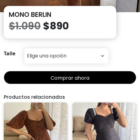
MONO BERLIN
El
El
$
1.090
$
890
precio
precio
original
actual
Talle
era:
es:
Comprar ahora
$1.090.
$890.
Productos relacionados