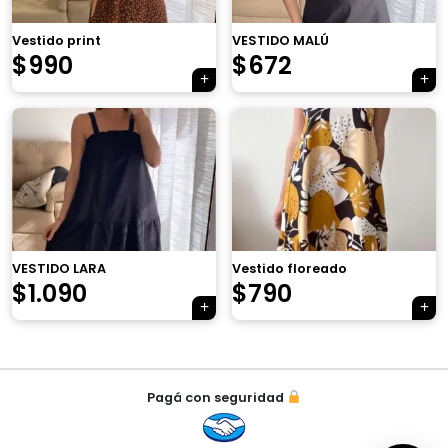
×
Vestido print
VESTIDO MALÚ
El
El
$
990
$
672
precio
precio
original
actual
era:
es:
Tu carrito está vacío.
$790.
$672.
Agregá un producto y aparecerá acá
automáticamente.
VESTIDO LARA
Vestido floreado
El
El
$
1.090
$
790
precio
precio
original
actual
Navegación
era:
es:
Pagá con seguridad
de
$1.090.
$790.
entradas