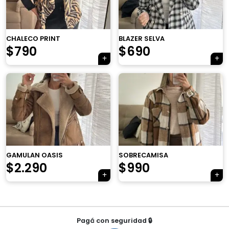
×
CHALECO PRINT
BLAZER SELVA
El
El
El
El
$
790
$
690
precio
precio
precio
precio
original
actual
original
actual
era:
es:
era:
es:
Tu carrito está vacío.
$1.090.
$790.
$790.
$690.
Agregá un producto y aparecerá acá
automáticamente.
GAMULAN OASIS
SOBRECAMISA
$
2.290
$
990
Navegación
Pagá con seguridad 🔒
de